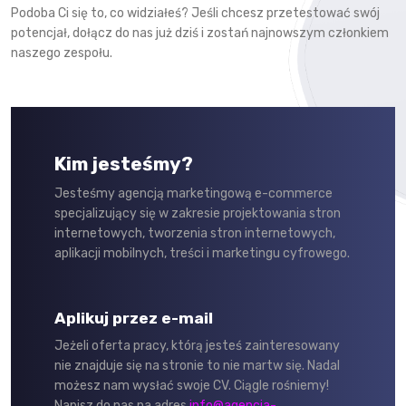
Podoba Ci się to, co widziałeś? Jeśli chcesz przetestować swój
potencjał, dołącz do nas już dziś i zostań najnowszym członkiem
naszego zespołu.
Kim jesteśmy?
Jesteśmy agencją marketingową e-commerce
specjalizujący się w zakresie projektowania stron
internetowych, tworzenia stron internetowych,
aplikacji mobilnych, treści i marketingu cyfrowego.
Aplikuj przez e-mail
Jeżeli oferta pracy, którą jesteś zainteresowany
nie znajduje się na stronie to nie martw się. Nadal
możesz nam wysłać swoje CV. Ciągle rośniemy!
Napisz do nas na adres
info@agencja-